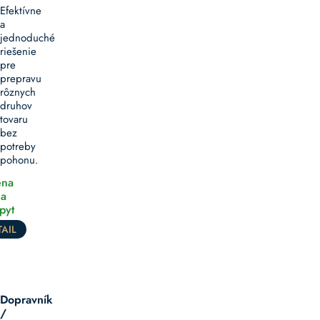
Efektívne
a
jednoduché
riešenie
pre
prepravu
rôznych
druhov
tovaru
bez
potreby
pohonu.
na
a
pyt
AIL
Dopravník
/