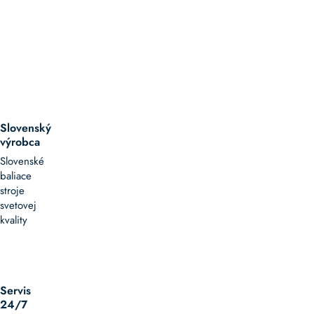
–
ČÍTAJ
VIAC
jednoduché,
úsporné
a
spoľahlivé
riešenie
Slovenský
pre
výrobca
Slovenské
manipuláciu
baliace
s
stroje
tovarom
svetovej
kvality
Gravitačné
dopravníky
sú
Servis
osvedčeným
24/7
riešením