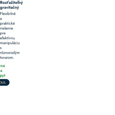
Rozťažiteľný
gravitačný
Flexibilné
a
praktické
riešenie
pre
efektívnu
manipuláciu
s
rôznorodým
tovarom.
na
a
pyt
AIL
Gravitačné
dopravníky