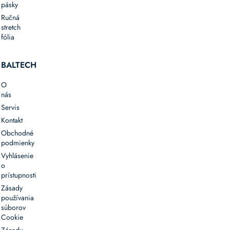
pásky
konštrukciou
Ručná
Typické
stretch
využitie:
fólia
Vnútropodniková
BALTECH
logistika
Triediace
O
a
nás
baliace
Servis
linky
Kontakt
Expedičné
Obchodné
zóny
podmienky
a
Vyhlásenie
zberné
o
miesta
prístupnosti
Distribučné
Zásady
centrá
používania
a
súborov
skladové
Cookie
prevádzky
Zásady