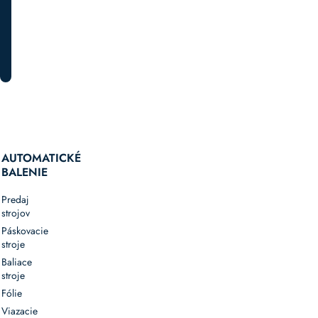
Kompatibilita
so
strojmi
PRIHLÁSTE SA K ODBERU
–
možnosť
integrácie
do
baliacich,
páskovacích
a
AUTOMATICKÉ
triediacich
BALENIE
liniek
Odolné
Predaj
prevedenie
strojov
–
Páskovacie
valčekové
stroje
alebo
Baliace
kladkové
stroje
verzie
Fólie
s
Viazacie
robustnou