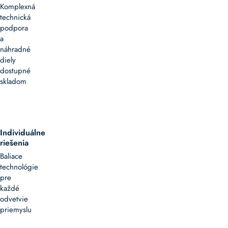
Komplexná
pre
technická
efektívny
podpora
presun
a
materiálov
náhradné
bez
diely
potreby
dostupné
elektrického
skladom
pohonu.
Využívajú
prirodzenú
silu
gravitácie
Individuálne
alebo
riešenia
mierny
Baliace
sklon
technológie
dopravníkového
pre
systému
každé
na
odvetvie
pohyb
priemyslu
balíkov,
kartónov,