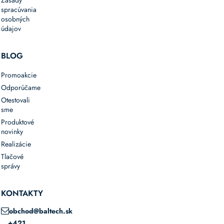
Priemyselné
spracúvania
a
osobných
remeselné
údajov
výrobné
linky
BLOG
Gravitačné
dopravníky
Promoakcie
sa
Odporúčame
často
Otestovali
používajú
sme
v
Produktové
kombinácii
novinky
s
Realizácie
ďalšími
Tlačové
technológiami,
správy
ako
sú:
KONTAKTY
Zalepovacie
stroje
obchod@baltech.sk
Automatické
+421