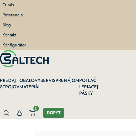
Skip
O nás
to
Referencie
main
content
Blog
Kontakt
Konfigurátor
PREDAJ
OBALOVÝ
SERVIS
PRENÁJOM
POTLAČ
STROJOV
MATERIÁL
LEPIACEJ
PÁSKY
0
DOPYT
Domov