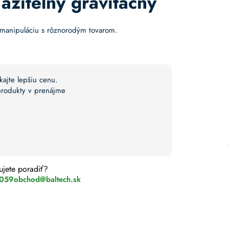
ažiteľný gravitačný
nu manipuláciu s rôznorodým tovarom.
kajte lepšiu cenu.
 produkty v prenájme
ujete poradiť?
 059
obchod@baltech.sk