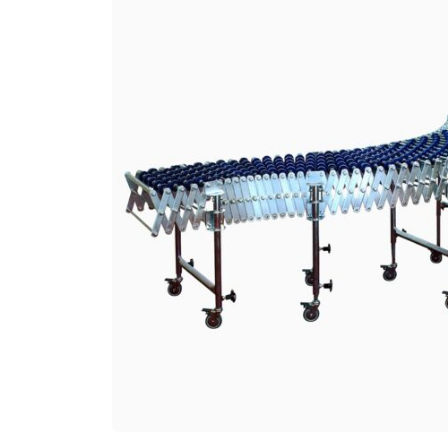
Dopravníkové
systémy
Gravitačné
dopravníky