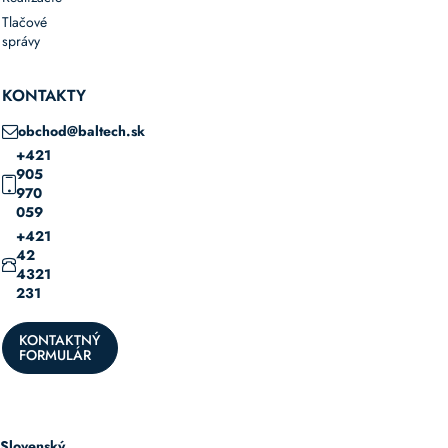
Tlačové
správy
KONTAKTY
obchod@baltech.sk
+421
905
970
059
+421
42
4321
231
KONTAKTNÝ
FORMULÁR
Slovenský