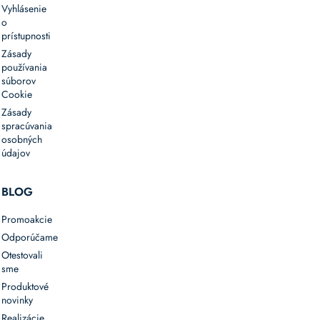
páskovanie
Vyhlásenie
o
s
prístupnosti
ohľadom
na
Zásady
používania
prírodu
súborov
aj
Cookie
moderné
Zásady
podnikanie.
spracúvania
osobných
údajov
BLOG
Promoakcie
Odporúčame
Otestovali
sme
Produktové
novinky
Realizácie