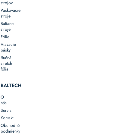
dôrazom
strojov
na
Páskovacie
zníženie
stroje
odpadu
Baliace
a
stroje
recykláciu
Fólie
obalov
Viazacie
Zvoľte
pásky
papierové
Ručná
viazacie
stretch
pásky
fólia
ako
ekologickú
BALTECH
a
praktickú
O
alternatívu
nás
k
Servis
plastovým
Kontakt
obalovým
Obchodné
riešeniam.
podmienky
Spoľahlivé