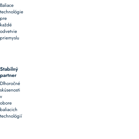
ktoré
Baliace
zabezpečujú
technológie
ich
pre
vysokú
každé
pevnosť
odvetvie
a
priemyslu
odolnosť.
Tieto
pásky
sú
Stabilný
ideálne
partner
na
Dlhoročné
šetrné
skúsenosti
balenie
v
produktov,
obore
pričom
baliacich
zároveň
technológií
znižujú
ekologickú
stopu
a