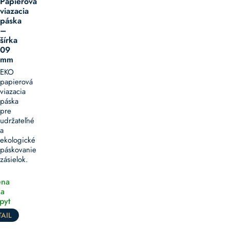
Papierová
viazacia
páska
–
šírka
09
mm
EKO
papierová
viazacia
páska
pre
udržateľné
a
ekologické
páskovanie
zásielok.
na
a
pyt
AIL