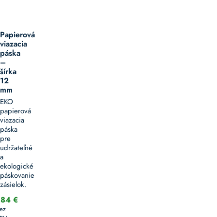
Papierová
viazacia
páska
–
šírka
12
mm
EKO
papierová
viazacia
páska
pre
udržateľné
a
ekologické
páskovanie
zásielok.
,84
€
ez