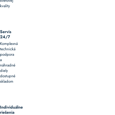
svetovej
predstavujú
kvality
ekologickú
alternatívu
k
tradičným
plastovým
Servis
alebo
24/7
oceľovým
Komplexná
páskam.
technická
Sú
podpora
vyrobené
a
z
náhradné
pevného,
diely
recyklovateľného
dostupné
papiera,
skladom
často
vystuženého
vláknami
alebo
špeciálnymi
Individuálne
lepidlami,
riešenia