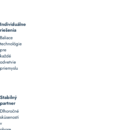
Individuálne
riešenia
Baliace
technológie
pre
každé
odvetvie
priemyslu
Stabilný
partner
Dlhoročné
skúsenosti
v
obore