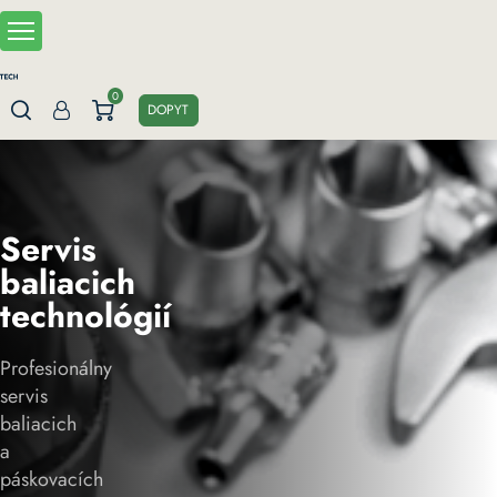
Skip
to
main
content
0
DOPYT
Servis
baliacich
technológií
Profesionálny
servis
baliacich
a
páskovacích