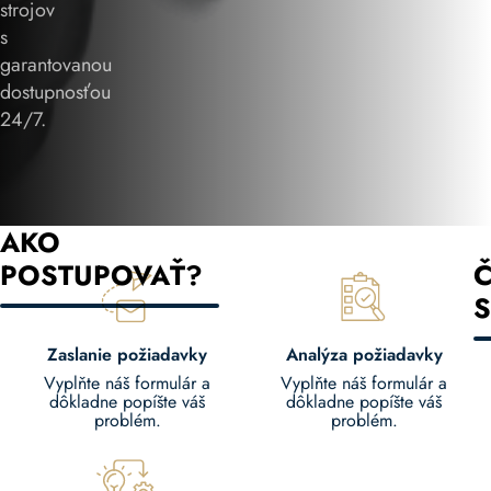
strojov
s
garantovanou
dostupnosťou
24/7.
AKO
POSTUPOVAŤ?
S
Zaslanie požiadavky
Analýza požiadavky
Vyplňte náš formulár a
Vyplňte náš formulár a
dôkladne popíšte váš
dôkladne popíšte váš
problém.
problém.