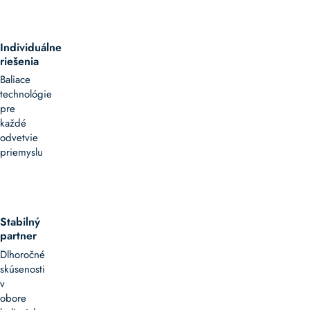
Individuálne
riešenia
Baliace
technológie
pre
každé
odvetvie
priemyslu
Stabilný
partner
Dlhoročné
skúsenosti
v
obore