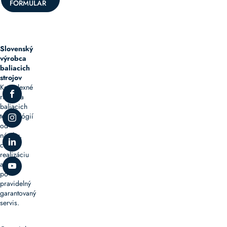
FORMULÁR
Slovenský
výrobca
baliacich
strojov
Komplexné
riešenia
baliacich
technológií
od
návrhu,
cez
realizáciu
až
po
pravidelný
garantovaný
servis.