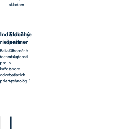
skladom
Individuálne
Stabilný
riešenia
partner
Baliace
Dlhoročné
technológie
skúsenosti
pre
v
každé
obore
odvetvie
baliacich
priemyslu
technológií