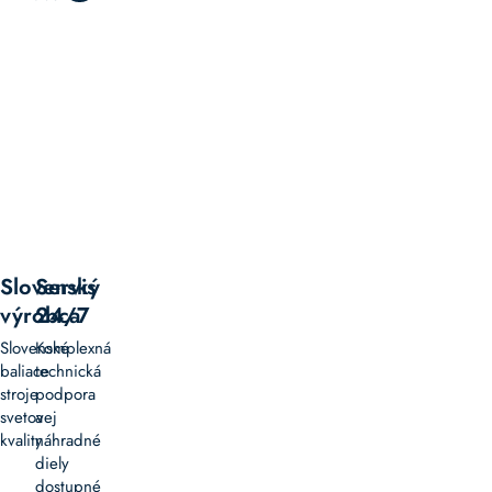
Slovenský
Servis
výrobca
24/7
Slovenské
Komplexná
baliace
technická
stroje
podpora
svetovej
a
kvality
náhradné
diely
dostupné