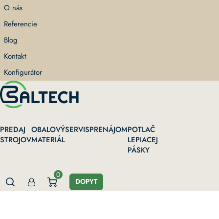
Skip
O nás
to
Referencie
main
content
Blog
Kontakt
Konfigurátor
PREDAJ
OBALOVÝ
SERVIS
PRENÁJOM
POTLAČ
STROJOV
MATERIÁL
LEPIACEJ
PÁSKY
0
DOPYT