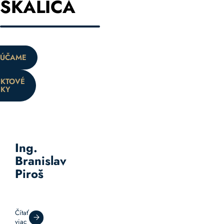
SKALICA
ÚČAME
KTOVÉ
KY
Ing.
Branislav
Piroš
Čítať
viac