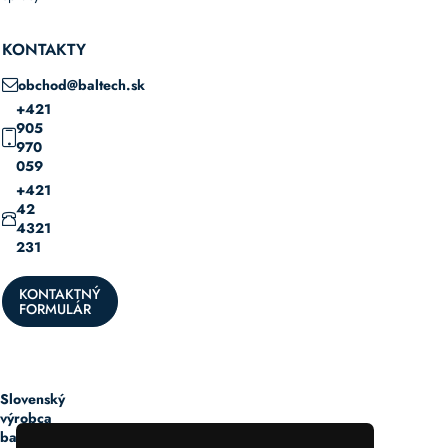
KONTAKTY
obchod@baltech.sk
+421
905
970
059
+421
42
4321
231
KONTAKTNÝ
FORMULÁR
Slovenský
výrobca
baliacich