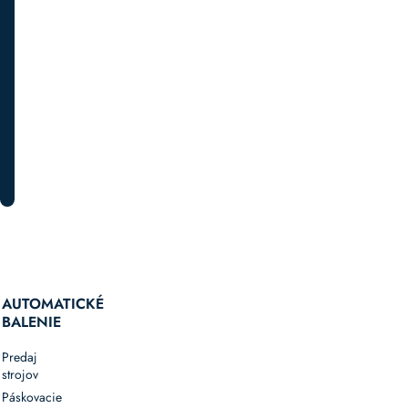
novinkách
a
špeciálnych
akciách.
PRIHLÁSTE SA K ODBERU
AUTOMATICKÉ
BALENIE
Predaj
strojov
Páskovacie