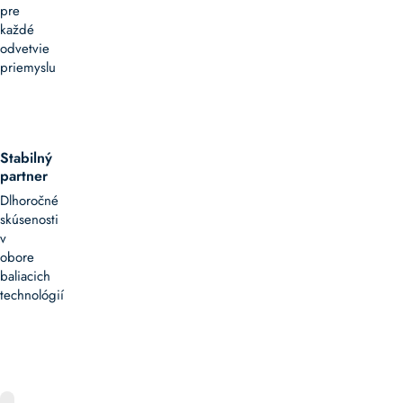
pre
každé
odvetvie
priemyslu
Stabilný
partner
Dlhoročné
skúsenosti
v
obore
baliacich
technológií