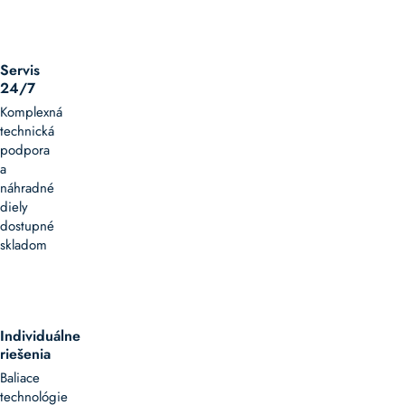
Servis
24/7
Komplexná
technická
podpora
a
náhradné
diely
dostupné
skladom
Individuálne
riešenia
Baliace
technológie