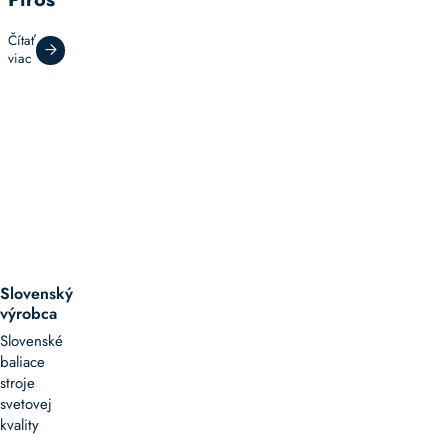
Čítať
viac
Slovenský
výrobca
Slovenské
baliace
stroje
svetovej
kvality