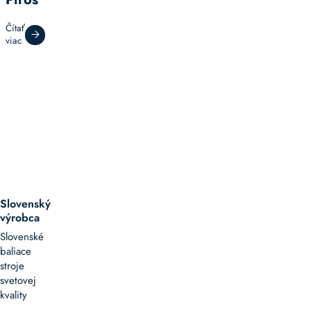
Čítať
viac
Slovenský
výrobca
Slovenské
baliace
stroje
svetovej
kvality