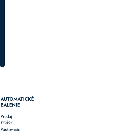
novinkách
a
špeciálnych
akciách.
PRIHLÁSTE SA K ODBERU
AUTOMATICKÉ
BALENIE
Predaj
strojov
Páskovacie