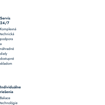
Servis
24/7
Komplexná
technická
podpora
a
náhradné
diely
dostupné
skladom
Individuálne
riešenia
Baliace
technológie