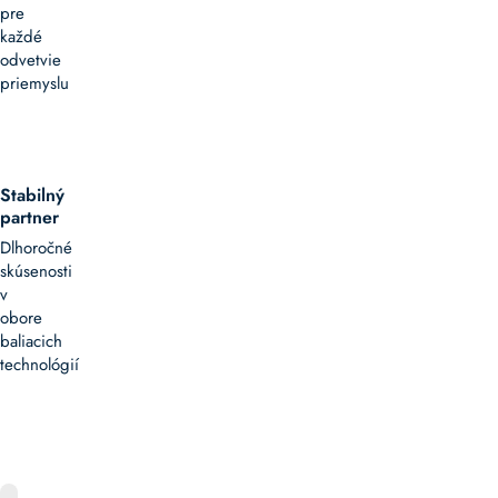
pre
každé
odvetvie
priemyslu
Stabilný
partner
Dlhoročné
skúsenosti
v
obore
baliacich
technológií