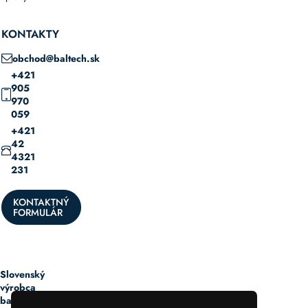
KONTAKTY
obchod@baltech.sk
+421
905
970
059
+421
42
4321
231
KONTAKTNÝ
FORMULÁR
Slovenský
výrobca
baliacich