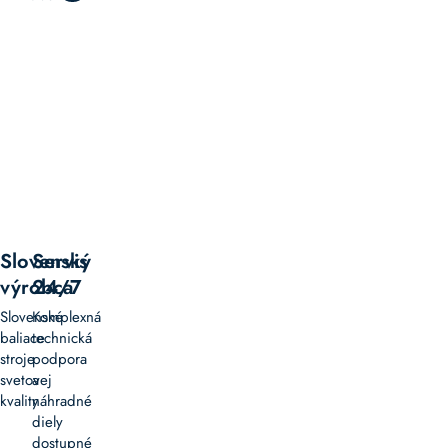
Slovenský
Servis
výrobca
24/7
Slovenské
Komplexná
baliace
technická
stroje
podpora
svetovej
a
kvality
náhradné
diely
dostupné