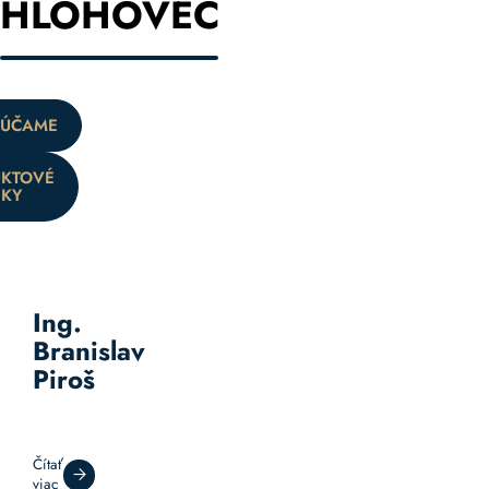
HLOHOVEC
ÚČAME
KTOVÉ
KY
Ing.
Branislav
Piroš
Čítať
viac