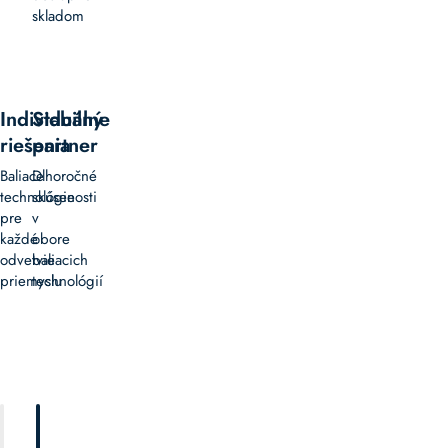
skladom
Individuálne
Stabilný
riešenia
partner
Baliace
Dlhoročné
technológie
skúsenosti
pre
v
každé
obore
odvetvie
baliacich
priemyslu
technológií