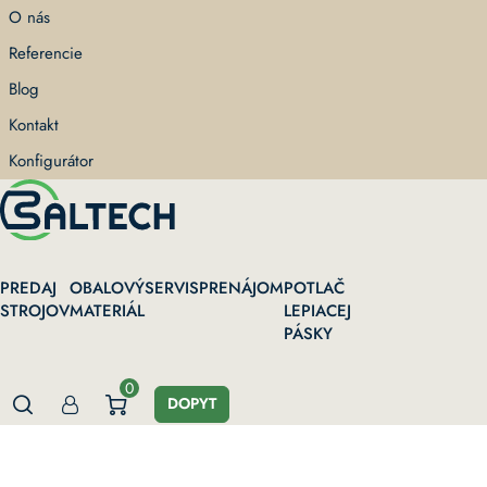
Skip
O nás
to
Referencie
main
content
Blog
Kontakt
Konfigurátor
PREDAJ
OBALOVÝ
SERVIS
PRENÁJOM
POTLAČ
STROJOV
MATERIÁL
LEPIACEJ
PÁSKY
0
DOPYT