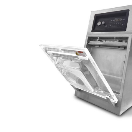
Baliace
stroje
Vákuovacie
stroje
Stolové
vákuovačky