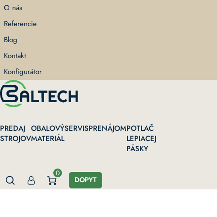
Skip
O nás
to
Referencie
main
content
Blog
Kontakt
Konfigurátor
PREDAJ
OBALOVÝ
SERVIS
PRENÁJOM
POTLAČ
STROJOV
MATERIÁL
LEPIACEJ
PÁSKY
0
DOPYT
Domov