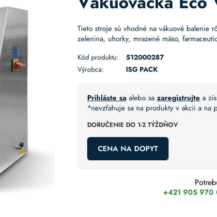
Vákuovačka Eco 
Tieto stroje sú vhodné na vákuové balenie r
zelenina, uhorky, mrazené mäso, farmaceuti
Kód produktu:
512000287
Výrobca:
ISG PACK
Prihláste sa
alebo sa
zaregistrujte
a zís
*nevzťahuje sa na produkty v akcii a na
DORUČENIE DO 1-2 TÝŽDŇOV
CENA NA DOPYT
Potreb
+421 905 970