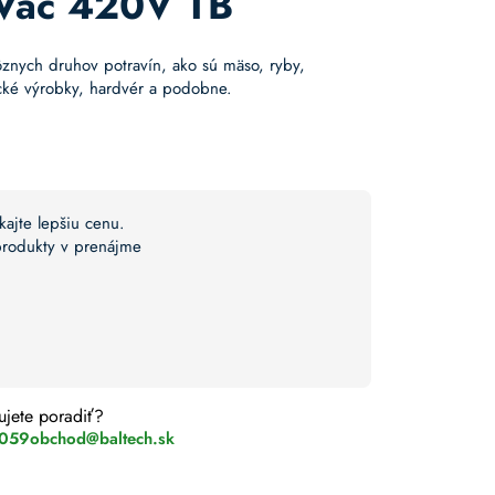
Vac 420V TB
ôznych druhov potravín, ako sú mäso, ryby,
cké výrobky, hardvér a podobne.
kajte lepšiu cenu.
 produkty v prenájme
ujete poradiť?
 059
obchod@baltech.sk