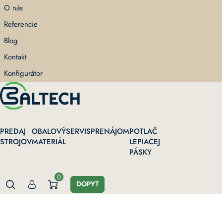
Skip
O nás
to
Referencie
main
content
Blog
Kontakt
Konfigurátor
PREDAJ
OBALOVÝ
SERVIS
PRENÁJOM
POTLAČ
STROJOV
MATERIÁL
LEPIACEJ
PÁSKY
0
DOPYT
Domov