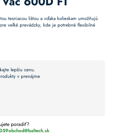
 Vac 600D FT
tou tesniacou lištou a vďaka kolieskam umožňujú
re veľké prevádzky, kde je potrebné flexibilné
kajte lepšiu cenu.
 produkty v prenájme
ujete poradiť?
 059
obchod@baltech.sk