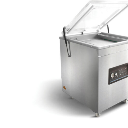
Baliace
stroje
Vákuovacie
stroje
Vozíkove
vákuovačky