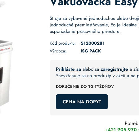
Vákuovačka Easy
Stroje sú vybavené jednoduchou alebo dvoji
jednoduché premiestňovanie, čo je ideálne p
usporiadanie pracovného priestoru.
Kód produktu:
512000281
Výrobca:
ISG PACK
Prihláste sa
alebo sa
zaregistrujte
a zís
*nevzťahuje sa na produkty v akcii a na
DORUČENIE DO 1-2 TÝŽDŇOV
CENA NA DOPYT
Potreb
+421 905 970