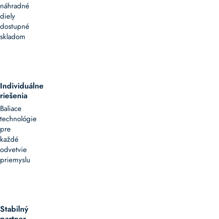
náhradné
diely
dostupné
skladom
Individuálne
riešenia
Baliace
technológie
pre
každé
odvetvie
priemyslu
Stabilný
partner