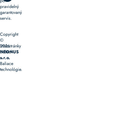
po
pravidelný
garantovaný
servis.
Copyright
©
2026
Webstránky
Baltech
NEONUS
–
s.r.o.
Baliace
technológie.