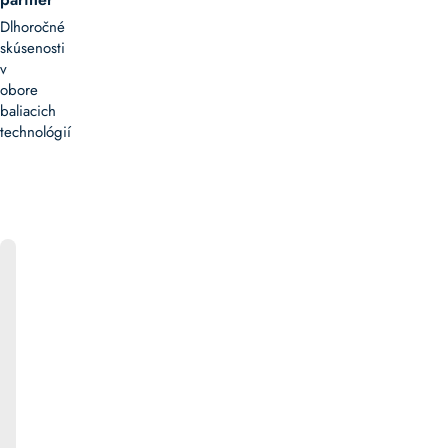
Dlhoročné
skúsenosti
v
obore
baliacich
technológií
ONLINE
KATALÓG
Bližšie
informácie
k
produktom
ako
aj