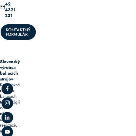
42
4321
231
KONTAKTNÝ
FORMULÁR
Slovenský
výrobca
baliacich
strojov
Komplexné
riešenia
baliacich
technológií
od
návrhu,
cez
realizáciu
až