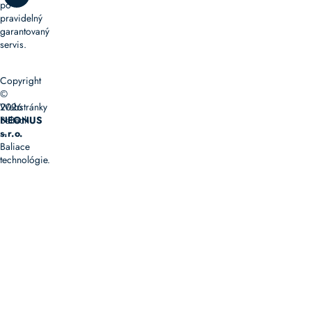
po
pravidelný
garantovaný
servis.
Copyright
©
2026
Webstránky
Baltech
NEONUS
–
s.r.o.
Baliace
technológie.