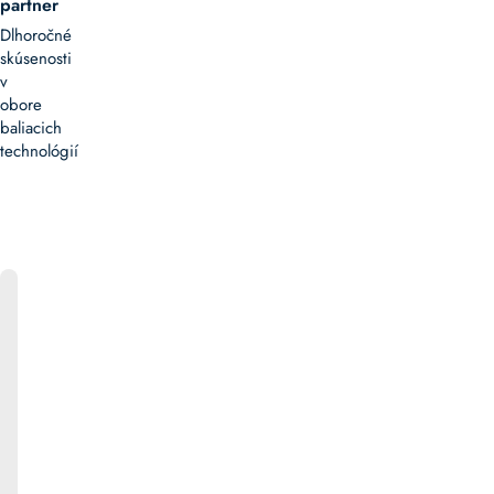
partner
Dlhoročné
skúsenosti
v
obore
baliacich
technológií
ONLINE
KATALÓG
Bližšie
informácie
k
produktom
ako
aj