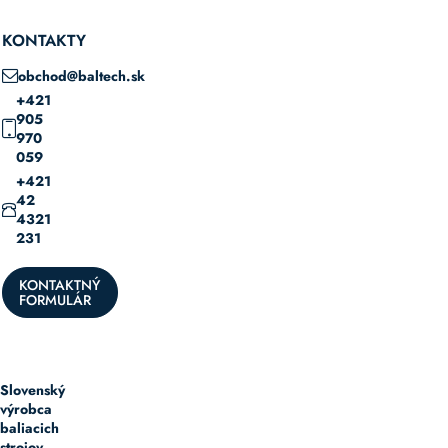
KONTAKTY
obchod@baltech.sk
+421
905
970
059
+421
42
4321
231
KONTAKTNÝ
FORMULÁR
Slovenský
výrobca
baliacich
strojov