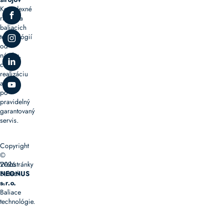
Komplexné
riešenia
baliacich
technológií
od
návrhu,
cez
realizáciu
až
po
pravidelný
garantovaný
servis.
Copyright
©
2026
Webstránky
Baltech
NEONUS
–
s.r.o.
Baliace
technológie.