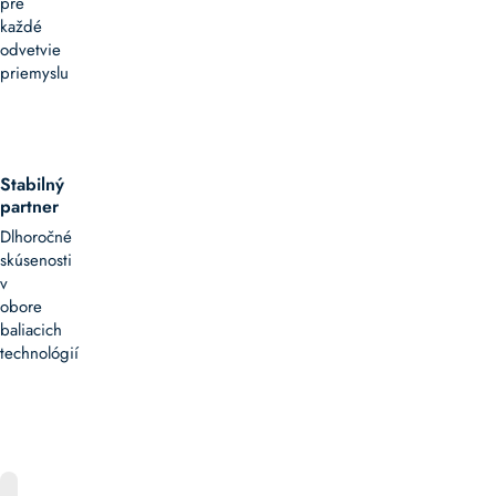
pre
každé
odvetvie
priemyslu
Stabilný
partner
Dlhoročné
skúsenosti
v
obore
baliacich
technológií