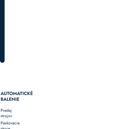
novinkách
a
špeciálnych
akciách.
PRIHLÁSTE SA K ODBERU
AUTOMATICKÉ
BALENIE
Predaj
strojov
Páskovacie
stroje