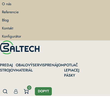
Skip
O nás
to
Referencie
main
content
Blog
Kontakt
Konfigurátor
PREDAJ
OBALOVÝ
SERVIS
PRENÁJOM
POTLAČ
STROJOV
MATERIÁL
LEPIACEJ
PÁSKY
0
DOPYT
Domov