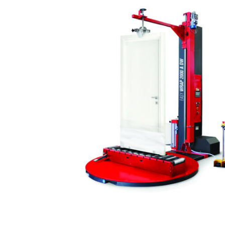
Baliace
stroje
Vertikálne
baliace
stroje
Poloautomatické
vertikálne
ovinovacie
stroje