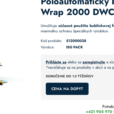
Poloautomatický b
Wrap 2000 DW
Umožňuje
súčasné použitie bublinkovej fó
maximálnu ochranu špeciálnych výrobkov.
Kód produktu:
512000028
Výrobca:
ISG PACK
Prihláste sa
alebo sa
zaregistrujte
a zís
*nevzťahuje sa na produkty v akcii a na
DORUČENIE DO 1-2 TÝŽDŇOV
CENA NA DOPYT
Potreb
+421 905 970