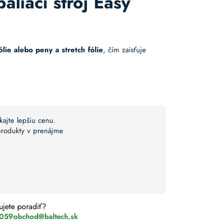
aliaci stroj Easy
C
lie alebo peny a stretch fólie
, čím zaisťuje
kajte lepšiu cenu.
 produkty v prenájme
ujete poradiť?
 059
obchod@baltech.sk