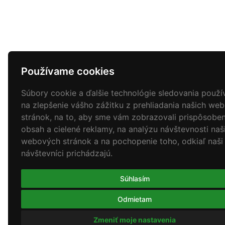
Používame cookies
Súbory cookie a ďalšie technológie sledovania použ
na zlepšenie vášho zážitku z prehliadania našich we
stránok, na to, aby sme vám zobrazovali prispôsobe
obsah a cielené reklamy, na analýzu návštevnosti naš
webových stránok a na pochopenie toho, odkiaľ naši
návštevníci prichádzajú.
Súhlasím
Odmietam
Zmeniť moje nastavenia