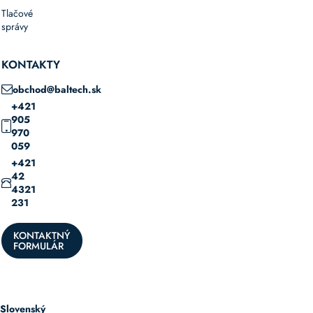
Tlačové
správy
KONTAKTY
obchod@baltech.sk
+421
905
970
059
+421
42
4321
231
KONTAKTNÝ
FORMULÁR
Slovenský