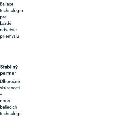
Baliace
technológie
pre
každé
odvetvie
priemyslu
Stabilný
partner
Dlhoročné
skúsenosti
v
obore
baliacich
technológií