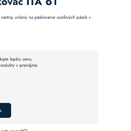
ovač ITA 61
 nástroj určený na páskovanie oceľových pások v
kajte lepšiu cenu.
 produkty v prenájme
a