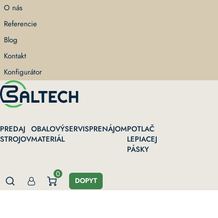
Skip
O nás
to
Referencie
main
content
Blog
Kontakt
Konfigurátor
PREDAJ
OBALOVÝ
SERVIS
PRENÁJOM
POTLAČ
STROJOV
MATERIÁL
LEPIACEJ
PÁSKY
0
DOPYT
Domov