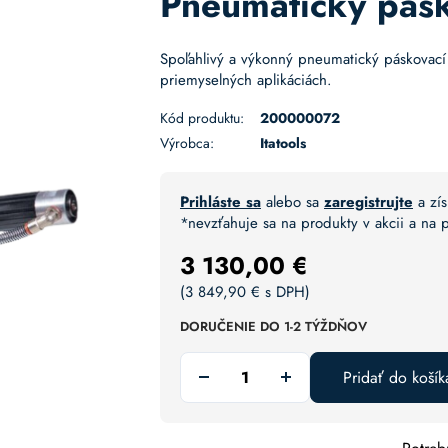
Pneumatický pásk
Spoľahlivý a výkonný pneumatický páskovací
priemyselných aplikáciách.
Kód produktu:
200000072
Výrobca:
Itatools
Prihláste sa
alebo sa
zaregistrujte
a zís
*nevzťahuje sa na produkty v akcii a na
3 130,00
€
(
3 849,90
€
s DPH)
DORUČENIE DO 1-2 TÝŽDŇOV
Pridať do košík