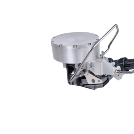
Páskovacie
stroje
Pneumatické
páskovače