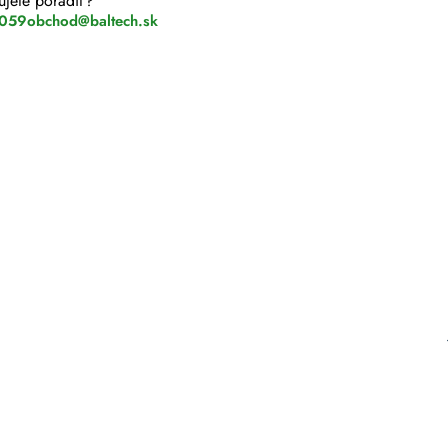
ujete poradiť?
 059
obchod@baltech.sk