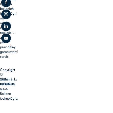
riešenia
baliacich
technológií
od
návrhu,
cez
realizáciu
až
po
pravidelný
garantovaný
servis.
Copyright
©
2026
Webstránky
Baltech
NEONUS
–
s.r.o.
Baliace
technológie.