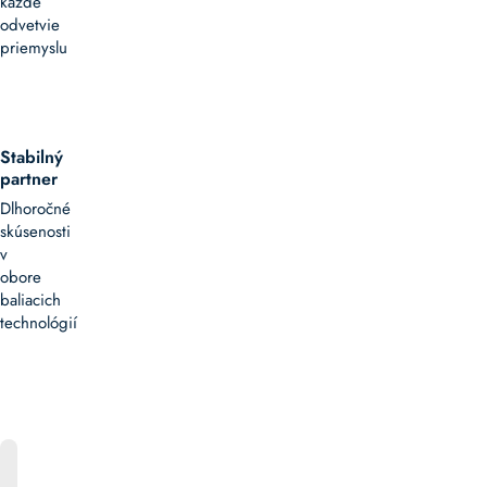
každé
odvetvie
priemyslu
Stabilný
partner
Dlhoročné
skúsenosti
v
obore
baliacich
technológií
ONLINE