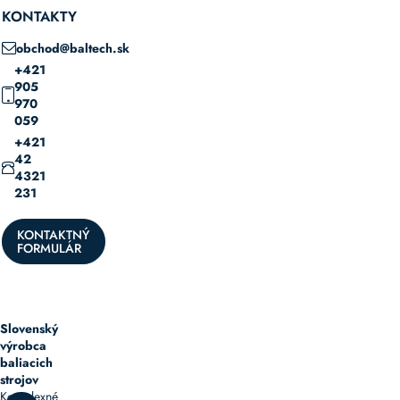
KONTAKTY
obchod@baltech.sk
+421
905
970
059
+421
42
4321
231
KONTAKTNÝ
FORMULÁR
Slovenský
výrobca
baliacich
strojov
Komplexné