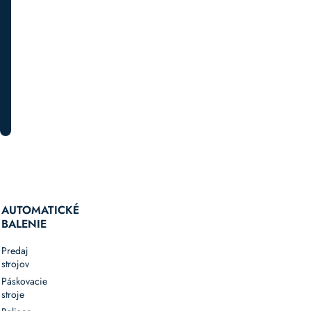
a
špeciálnych
akciách.
PRIHLÁSTE SA K ODBERU
AUTOMATICKÉ
BALENIE
Predaj
strojov
Páskovacie
stroje