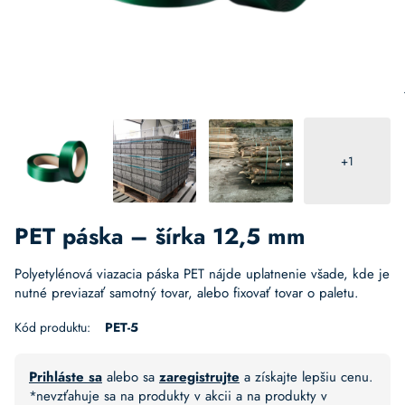
+1
PET páska – šírka 12,5 mm
Polyetylénová viazacia páska PET nájde uplatnenie všade, kde je
nutné previazať samotný tovar, alebo fixovať tovar o paletu.
Kód produktu:
PET-5
Prihláste sa
alebo sa
zaregistrujte
a získajte lepšiu cenu.
*nevzťahuje sa na produkty v akcii a na produkty v