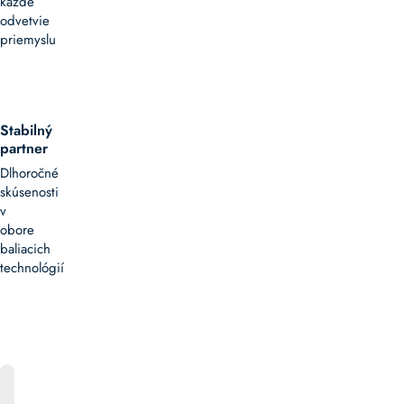
každé
odvetvie
priemyslu
Stabilný
partner
Dlhoročné
skúsenosti
v
obore
baliacich
technológií
ONLINE