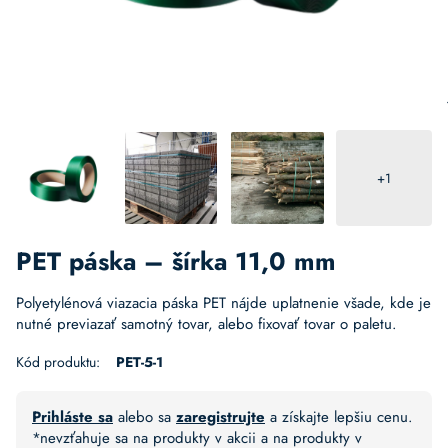
+1
PET páska – šírka 11,0 mm
Polyetylénová viazacia páska PET nájde uplatnenie všade, kde je
nutné previazať samotný tovar, alebo fixovať tovar o paletu.
Kód produktu:
PET-5-1
Prihláste sa
alebo sa
zaregistrujte
a získajte lepšiu cenu.
*nevzťahuje sa na produkty v akcii a na produkty v