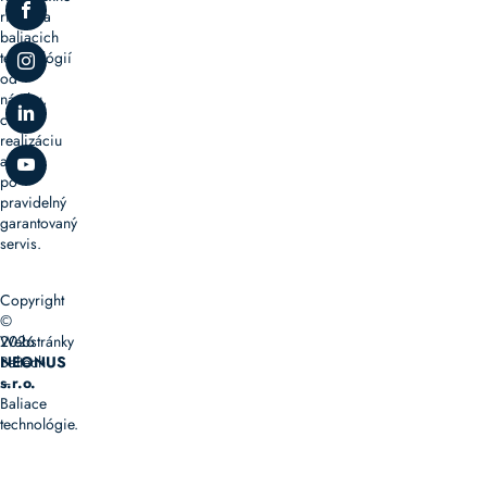
riešenia
baliacich
technológií
od
návrhu,
cez
realizáciu
až
po
pravidelný
garantovaný
servis.
Copyright
©
2026
Webstránky
Baltech
NEONUS
–
s.r.o.
Baliace
technológie.