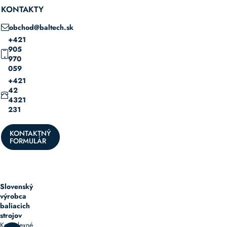
KONTAKTY
obchod@baltech.sk
+421
905
970
059
+421
42
4321
231
KONTAKTNÝ
FORMULÁR
Slovenský
výrobca
baliacich
strojov
Komplexné