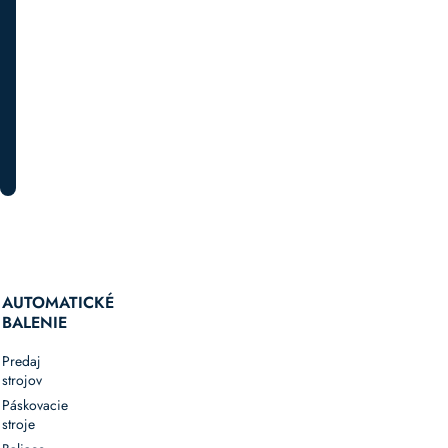
a
špeciálnych
akciách.
PRIHLÁSTE SA K ODBERU
AUTOMATICKÉ
BALENIE
Predaj
strojov
Páskovacie
stroje