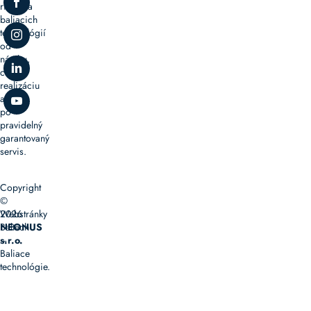
riešenia
baliacich
technológií
od
návrhu,
cez
realizáciu
až
po
pravidelný
garantovaný
servis.
Copyright
©
2026
Webstránky
Baltech
NEONUS
–
s.r.o.
Baliace
technológie.