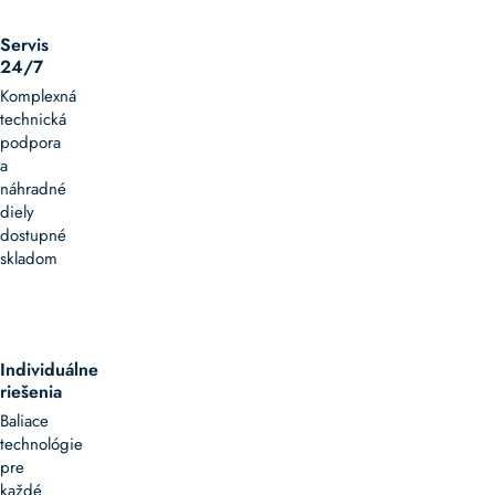
Servis
24/7
Komplexná
technická
podpora
a
náhradné
diely
dostupné
skladom
Individuálne
riešenia
Baliace
technológie
pre
každé