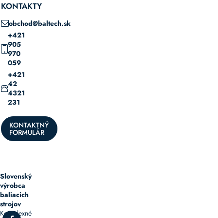
KONTAKTY
obchod@baltech.sk
+421
905
970
059
+421
42
4321
231
KONTAKTNÝ
FORMULÁR
Slovenský
výrobca
baliacich
strojov
Komplexné