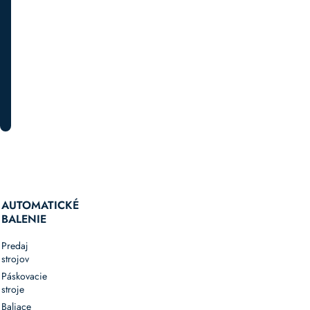
špeciálnych
akciách.
PRIHLÁSTE SA K ODBERU
AUTOMATICKÉ
BALENIE
Predaj
strojov
Páskovacie
stroje
Baliace