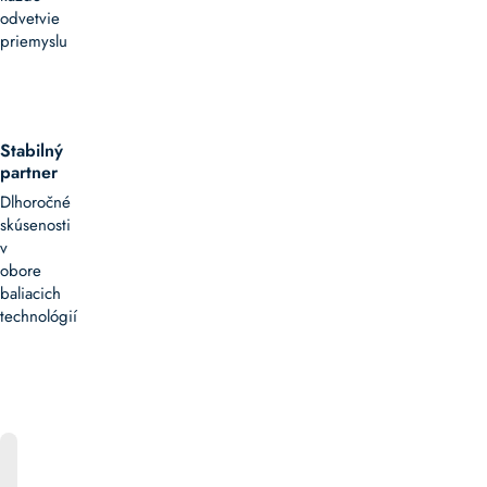
odvetvie
priemyslu
Stabilný
partner
Dlhoročné
skúsenosti
v
obore
baliacich
technológií
ONLINE