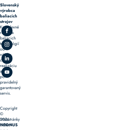
Slovenský
výrobca
baliacich
strojov
Komplexné
riešenia
baliacich
technológií
od
návrhu,
cez
realizáciu
až
po
pravidelný
garantovaný
servis.
Copyright
©
2026
Webstránky
Baltech
NEONUS