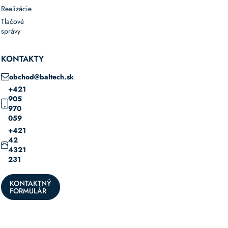
Realizácie
Tlačové
správy
KONTAKTY
obchod@baltech.sk
+421
905
970
059
+421
42
4321
231
KONTAKTNÝ
FORMULÁR