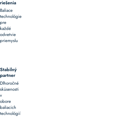
riešenia
Baliace
technológie
pre
každé
odvetvie
priemyslu
Stabilný
partner
Dlhoročné
skúsenosti
v
obore
baliacich
technológií