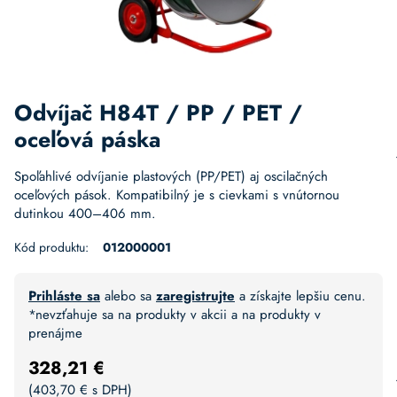
Odvíjač H84T / PP / PET /
oceľová páska
Spoľahlivé odvíjanie plastových (PP/PET) aj oscilačných
oceľových pások. Kompatibilný je s cievkami s vnútornou
dutinkou 400–406 mm.
Kód produktu:
012000001
Prihláste sa
alebo sa
zaregistrujte
a získajte lepšiu cenu.
*nevzťahuje sa na produkty v akcii a na produkty v
prenájme
328,21
€
(
403,70
€
s DPH)