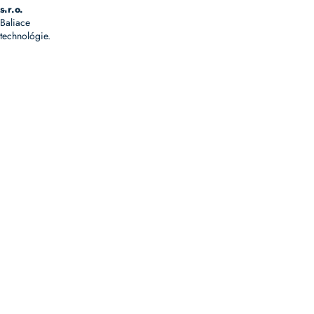
–
s.r.o.
Baliace
technológie.