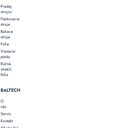
Predaj
strojov
Páskovacie
stroje
Baliace
stroje
Fólie
Viazacie
pásky
Ručná
stretch
fólia
BALTECH
O
nás
Servis
Kontakt
Obchodné