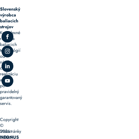
Slovenský
výrobca
baliacich
strojov
Komplexné
riešenia
baliacich
technológií
od
návrhu,
cez
realizáciu
až
po
pravidelný
garantovaný
servis.
Copyright
©
2026
Webstránky
Baltech
NEONUS