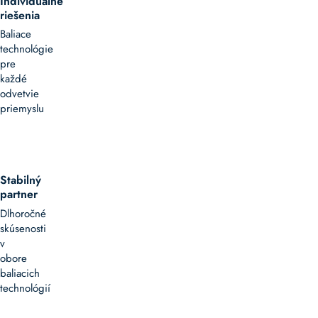
Individuálne
riešenia
Baliace
technológie
pre
každé
odvetvie
priemyslu
Stabilný
partner
Dlhoročné
skúsenosti
v
obore
baliacich
technológií