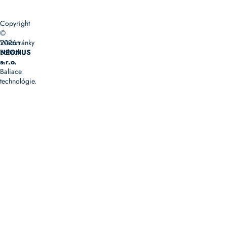
Copyright
©
2026
Webstránky
Baltech
NEONUS
–
s.r.o.
Baliace
technológie.