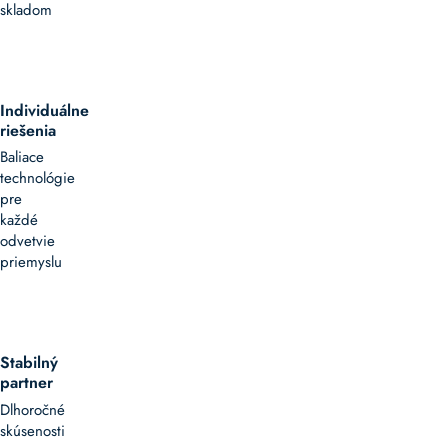
skladom
Individuálne
riešenia
Baliace
technológie
pre
každé
odvetvie
priemyslu
Stabilný
partner
Dlhoročné
skúsenosti