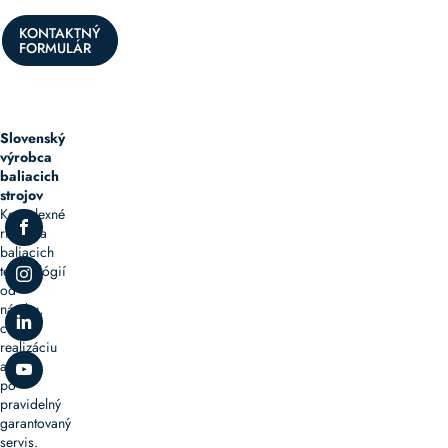
KONTAKTNÝ
FORMULÁR
Slovenský
výrobca
baliacich
strojov
Komplexné
riešenia
baliacich
technológií
od
návrhu,
cez
realizáciu
až
po
pravidelný
garantovaný
servis.