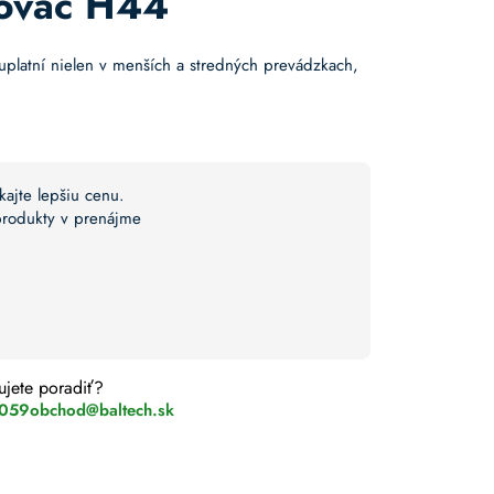
ovač H44
uplatní nielen v menších a stredných prevádzkach,
kajte lepšiu cenu.
 produkty v prenájme
ujete poradiť?
 059
obchod@baltech.sk