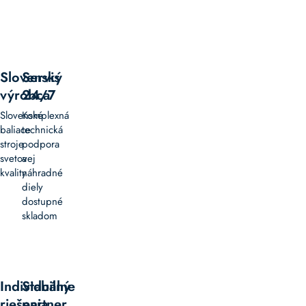
Slovenský
Servis
výrobca
24/7
Slovenské
Komplexná
baliace
technická
stroje
podpora
svetovej
a
kvality
náhradné
diely
dostupné
skladom
Individuálne
Stabilný
riešenia
partner