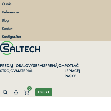
Skip
O nás
to
Referencie
main
content
Blog
Kontakt
Konfigurátor
PREDAJ
OBALOVÝ
SERVIS
PRENÁJOM
POTLAČ
STROJOV
MATERIÁL
LEPIACEJ
PÁSKY
0
DOPYT
Domov