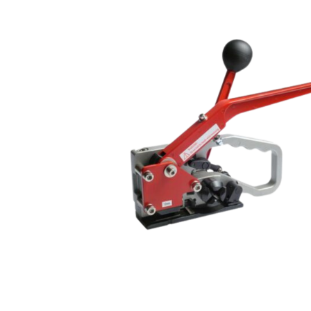
Páskovacie
stroje
Ručné
páskovače