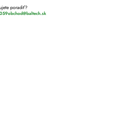
ujete poradiť?
 059
obchod@baltech.sk