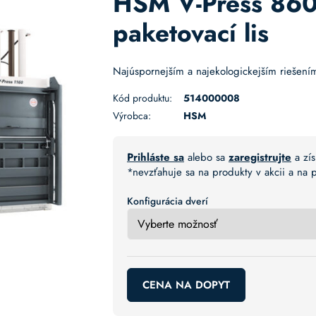
HSM V-Press 860 
paketovací lis
Najúspornejším a najekologickejším riešením 
Kód produktu:
514000008
Výrobca:
HSM
Prihláste sa
alebo sa
zaregistrujte
a zís
*nevzťahuje sa na produkty v akcii a na
Konfigurácia dverí
CENA NA DOPYT