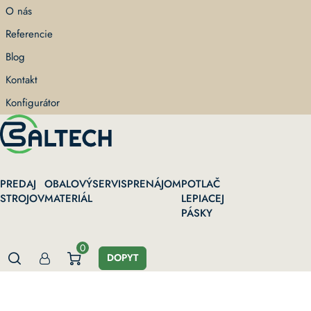
Skip
O nás
to
Referencie
main
content
Blog
Kontakt
Konfigurátor
PREDAJ
OBALOVÝ
SERVIS
PRENÁJOM
POTLAČ
STROJOV
MATERIÁL
LEPIACEJ
PÁSKY
0
DOPYT
Domov