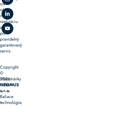
od
návrhu,
cez
realizáciu
až
po
pravidelný
garantovaný
servis.
Copyright
©
2026
Webstránky
Baltech
NEONUS
–
s.r.o.
Baliace
technológie.