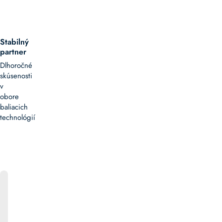
Stabilný
partner
Dlhoročné
skúsenosti
v
obore
baliacich
technológií
ONLINE
KATALÓG
Bližšie