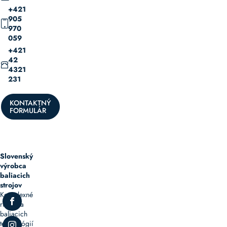
+421
905
970
059
+421
42
4321
231
KONTAKTNÝ
FORMULÁR
Slovenský
výrobca
baliacich
strojov
Komplexné
riešenia
baliacich
technológií