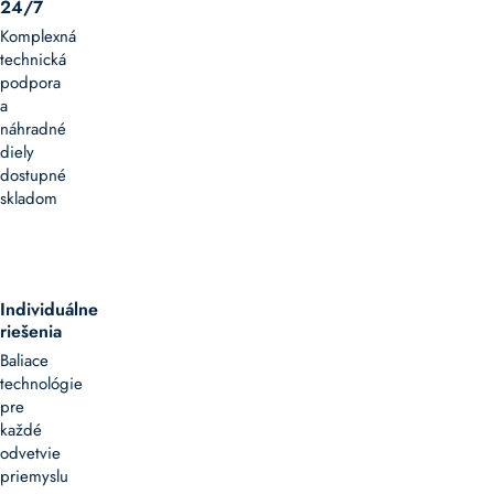
24/7
Komplexná
technická
podpora
a
náhradné
diely
dostupné
skladom
Individuálne
riešenia
Baliace
technológie
pre
každé
odvetvie
priemyslu