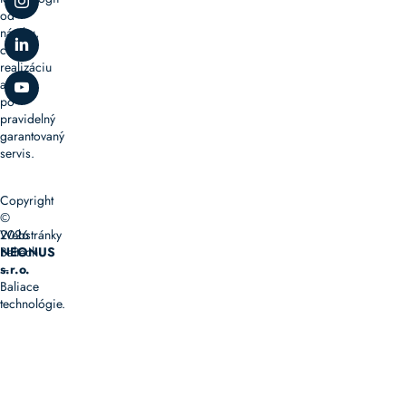
od
návrhu,
cez
realizáciu
až
po
pravidelný
garantovaný
servis.
Copyright
©
2026
Webstránky
Baltech
NEONUS
–
s.r.o.
Baliace
technológie.