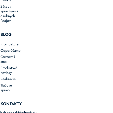
Zásady
spracúvania
osobných
údajov
BLOG
Promoakcie
Odporúčame
Otestovali
sme
Produktové
novinky
Realizácie
Tlačové
správy
KONTAKTY
obchod@baltech.sk