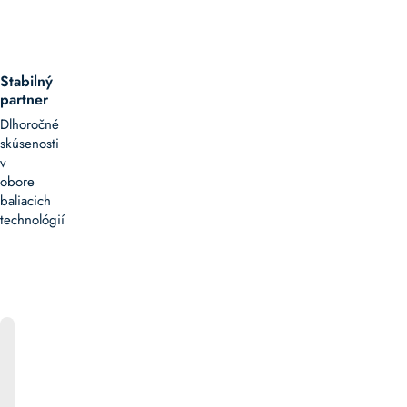
Stabilný
partner
Dlhoročné
skúsenosti
v
obore
baliacich
technológií
ONLINE
KATALÓG
Bližšie