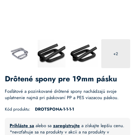
+2
Drôtené spony pre 19mm pásku
Fosfátové a pozinkované drôtené spony nachádzajú svoje
uplatnenie najmä pri páskovaní PP a PES viazacou páskou.
Kód produktu:
DROTSPONA-1-1-1-1
Prihláste sa
alebo sa
zaregistrujte
a získajte lepšiu cenu.
*nevzťahuje sa na produkty v akcii a na produkty v