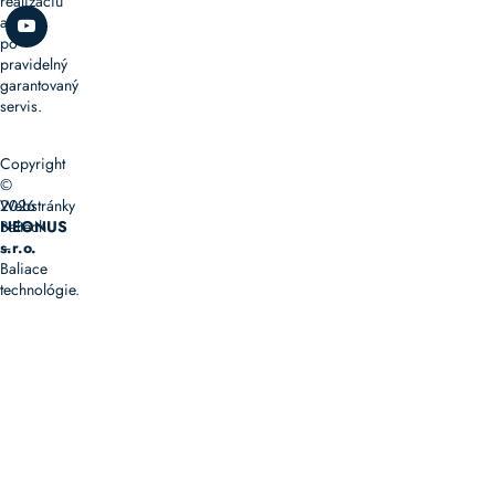
realizáciu
až
po
pravidelný
garantovaný
servis.
Copyright
©
2026
Webstránky
Baltech
NEONUS
–
s.r.o.
Baliace
technológie.