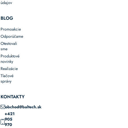
údajov
BLOG
Promoakcie
Odporúčame
Otestovali
sme
Produktové
novinky
Realizácie
Tlačové
správy
KONTAKTY
obchod@baltech.sk
+421
905
970