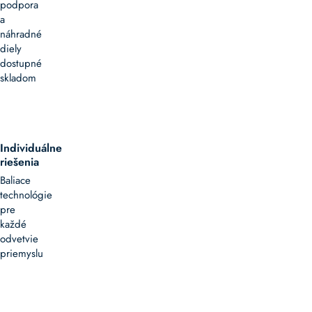
podpora
a
náhradné
diely
dostupné
skladom
Individuálne
riešenia
Baliace
technológie
pre
každé
odvetvie
priemyslu