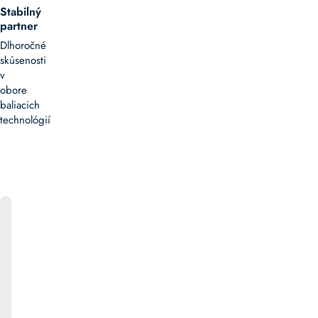
Stabilný
partner
Dlhoročné
skúsenosti
v
obore
baliacich
technológií
ONLINE
KATALÓG
Bližšie
informácie
k
produktom