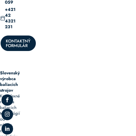
059
+421
42
4321
231
KONTAKTNÝ
FORMULÁR
Slovenský
výrobca
baliacich
strojov
Komplexné
riešenia
baliacich
technológií
od
návrhu,
cez