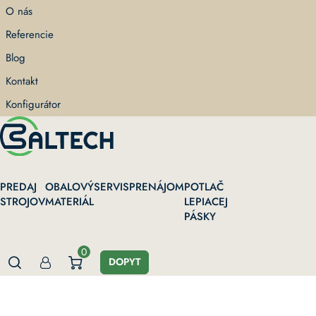
Skip
O nás
to
Referencie
main
content
Blog
Kontakt
Konfigurátor
PREDAJ
OBALOVÝ
SERVIS
PRENÁJOM
POTLAČ
STROJOV
MATERIÁL
LEPIACEJ
PÁSKY
0
DOPYT
Domov