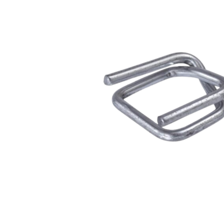
Obalové
materiály
Spony
Spony
pre
textilnú
pásku