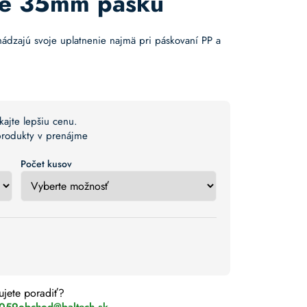
re 35mm pásku
ádzajú svoje uplatnenie najmä pri páskovaní PP a
kajte lepšiu cenu.
 produkty v prenájme
Počet kusov
ujete poradiť?
 059
obchod@baltech.sk