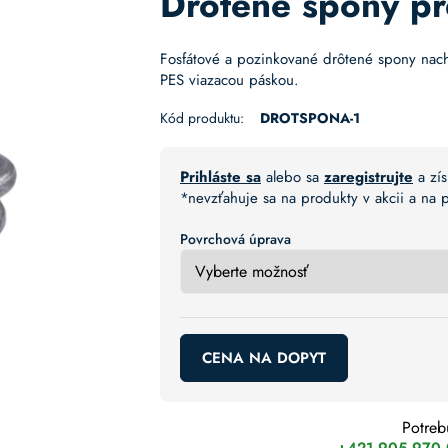
Drôtené spony p
Fosfátové a pozinkované drôtené spony nach
PES viazacou páskou.
Kód produktu:
DROTSPONA-1
Prihláste sa
alebo sa
zaregistrujte
a zís
*nevzťahuje sa na produkty v akcii a na
Povrchová úprava
CENA NA DOPYT
Potreb
+421 905 970