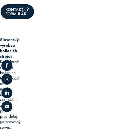
KONTAKTNÝ
FORMULÁR
Slovenský
výrobca
baliacich
strojov
Komplexné
riešenia
baliacich
technológií
od
návrhu,
cez
realizáciu
až
po
pravidelný
garantovaný
servis.