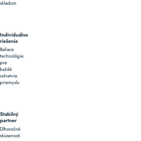
skladom
Individuálne
riešenia
Baliace
technológie
pre
každé
odvetvie
priemyslu
Stabilný
partner
Dlhoročné
skúsenosti