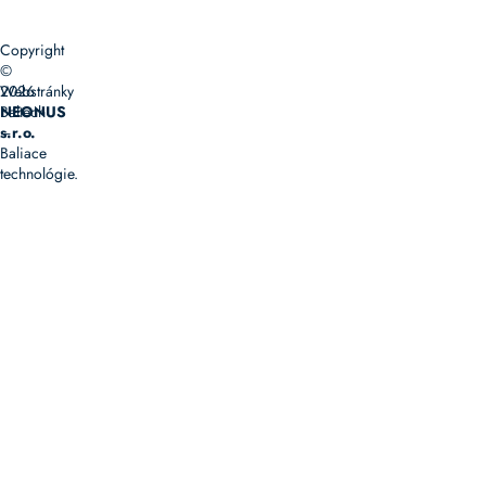
Copyright
©
2026
Webstránky
Baltech
NEONUS
–
s.r.o.
Baliace
technológie.