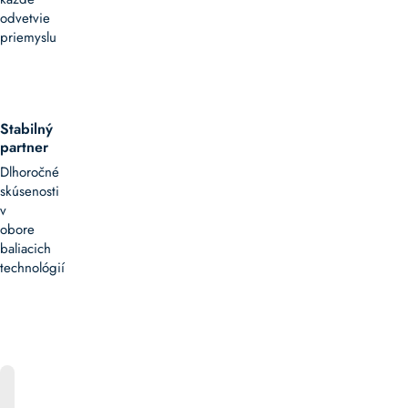
odvetvie
priemyslu
Stabilný
partner
Dlhoročné
skúsenosti
v
obore
baliacich
technológií
ONLINE