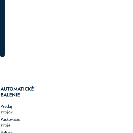
špeciálnych
akciách.
PRIHLÁSTE SA K ODBERU
AUTOMATICKÉ
BALENIE
Predaj
strojov
Páskovacie
stroje
Baliace