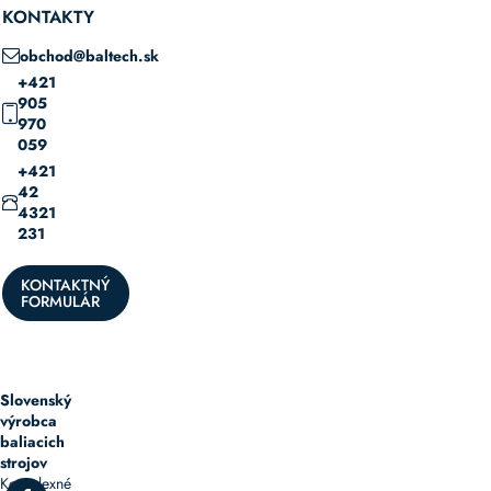
KONTAKTY
obchod@baltech.sk
+421
905
970
059
+421
42
4321
231
KONTAKTNÝ
FORMULÁR
Slovenský
výrobca
baliacich
strojov
Komplexné