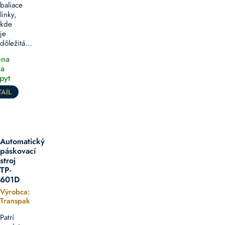
baliace
linky,
kde
je
dôležitá...
na
a
pyt
AIL
Automatický
páskovací
stroj
TP-
601D
Výrobca:
Transpak
Patrí