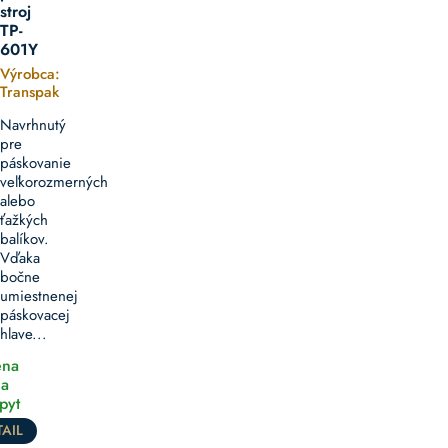
stroj
TP-
601Y
Výrobca:
Transpak
Navrhnutý
pre
páskovanie
veľkorozmerných
alebo
ťažkých
balíkov.
Vďaka
bočne
umiestnenej
páskovacej
hlave...
na
a
pyt
AIL