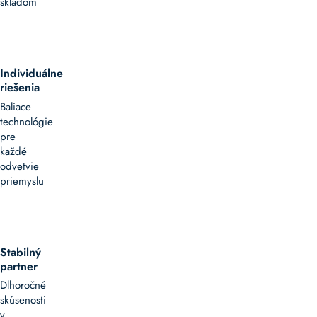
skladom
Individuálne
riešenia
Baliace
technológie
pre
každé
odvetvie
priemyslu
Stabilný
partner
Dlhoročné
skúsenosti
v