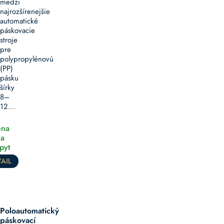
medzi
najrozšírenejšie
automatické
páskovacie
stroje
pre
polypropylénovú
(PP)
pásku
šírky
8–
12...
na
a
pyt
AIL
Poloautomatický
páskovací