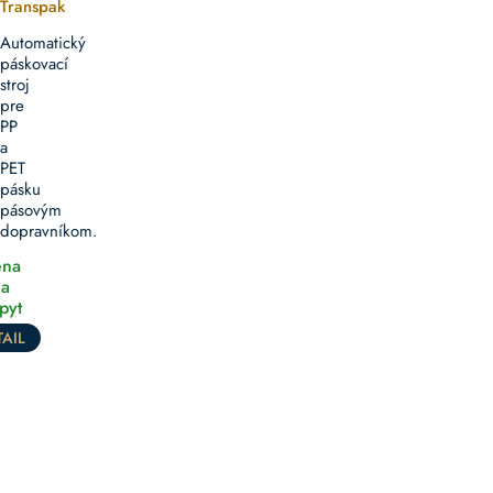
Transpak
Automatický
páskovací
stroj
pre
PP
a
PET
pásku
pásovým
dopravníkom.
na
a
pyt
AIL